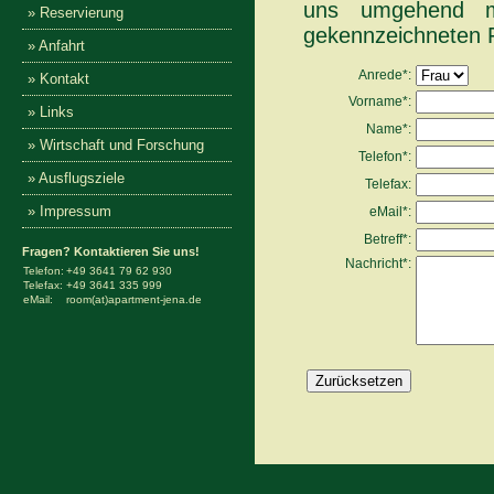
uns umgehend m
» Reservierung
gekennzeichneten F
» Anfahrt
Anrede*:
» Kontakt
Vorname*:
» Links
Name*:
» Wirtschaft und Forschung
Telefon*:
» Ausflugsziele
Telefax:
» Impressum
eMail*:
Betreff*:
Fragen? Kontaktieren Sie uns!
Nachricht*:
Telefon:
+49 3641 79 62 930
Telefax:
+49 3641 335 999
eMail:
room(at)apartment-jena.de