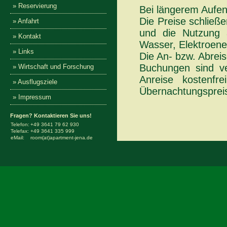
» Reservierung
Bei längerem Aufen
Die Preise schließ
» Anfahrt
und die Nutzung 
» Kontakt
Wasser, Elektroener
» Links
Die An- bzw. Abreis
Buchungen sind ve
» Wirtschaft und Forschung
Anreise kostenf
» Ausflugsziele
Übernachtungspreise
» Impressum
Fragen? Kontaktieren Sie uns!
Telefon:
+49 3641 79 62 930
Telefax:
+49 3641 335 999
eMail:
room(at)apartment-jena.de