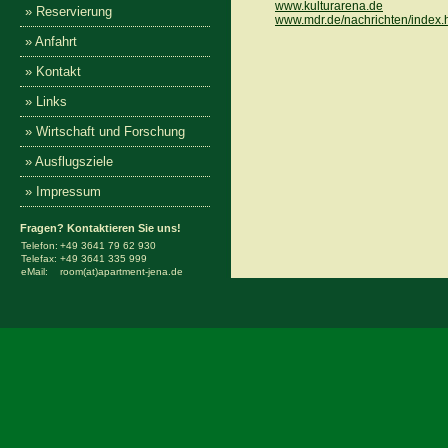
www.kulturarena.de
» Reservierung
www.mdr.de/nachrichten/index.
» Anfahrt
» Kontakt
» Links
» Wirtschaft und Forschung
» Ausflugsziele
» Impressum
Fragen? Kontaktieren Sie uns!
Telefon:
+49 3641 79 62 930
Telefax:
+49 3641 335 999
eMail:
room(at)apartment-jena.de