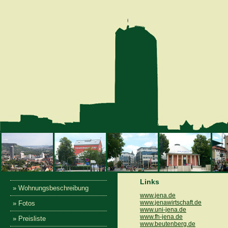
Links
» Wohnungsbeschreibung
www.jena.de
www.jenawirtschaft.de
» Fotos
www.uni-jena.de
www.fh-jena.de
» Preisliste
www.beutenberg.de